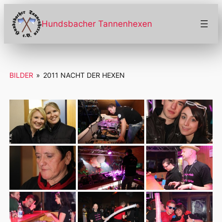
Zum
Inhalt
Hundsbacher Tannenhexen
springen
BILDER
»
2011 NACHT DER HEXEN