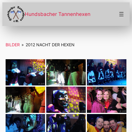
Zum
Inhalt
Hundsbacher Tannenhexen
springen
BILDER
»
2012 NACHT DER HEXEN