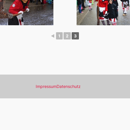
◄
1
2
3
Impressum
Datenschutz