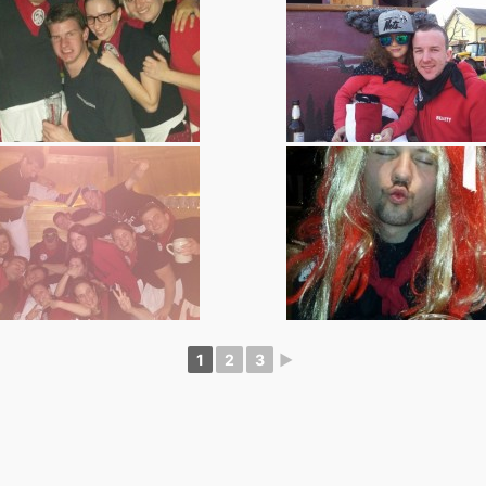
1
2
3
►