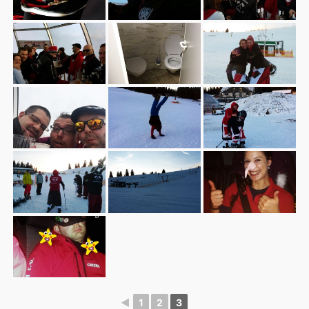
◄
1
2
3