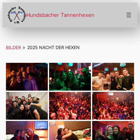
Zum
Inhalt
Hundsbacher Tannenhexen
springen
BILDER
»
2025 NACHT DER HEXEN