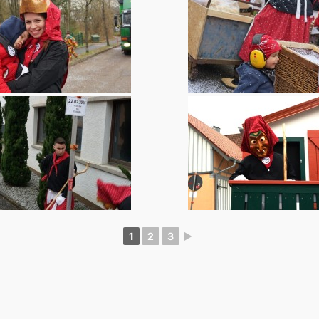
1
2
3
►