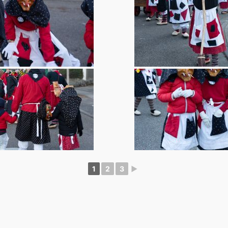
1
2
3
►