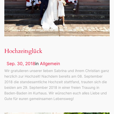
Hochzeitsglück
Sep. 30, 2018
in
Allgemein
Wir gratulieren unserer lieben Sabrina und ihrem Christian ganz
herzlich zur Hochzeit! Nachdem bereits am 08. September
2018 die standesamtliche Hochzeit stattfand, trauten sich die
beiden am 29. September 2018 in einer freien Trauung in
Baden-Baden im Kurhaus. Wir wünschen euch alles Liebe und
Gute für euren gemeinsamen Lebensweg!