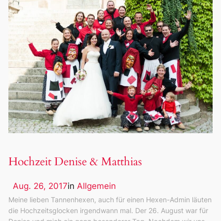
Hochzeit Denise & Matthias
Aug. 26, 2017
in
Allgemein
Meine lieben Tannenhexen, auch für einen Hexen-Admin läuten
die Hochzeitsglocken irgendwann mal. Der 26. August war für