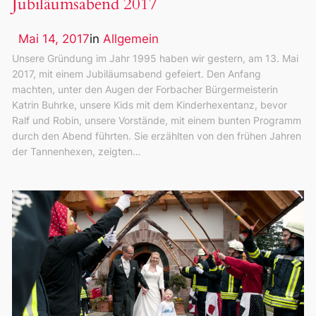
Jubiläumsabend 2017
Mai 14, 2017
in
Allgemein
Unsere Gründung im Jahr 1995 haben wir gestern, am 13. Mai
2017, mit einem Jubiläumsabend gefeiert. Den Anfang
machten, unter den Augen der Forbacher Bürgermeisterin
Katrin Buhrke, unsere Kids mit dem Kinderhexentanz, bevor
Ralf und Robin, unsere Vorstände, mit einem bunten Programm
durch den Abend führten. Sie erzählten von den frühen Jahren
der Tannenhexen, zeigten…