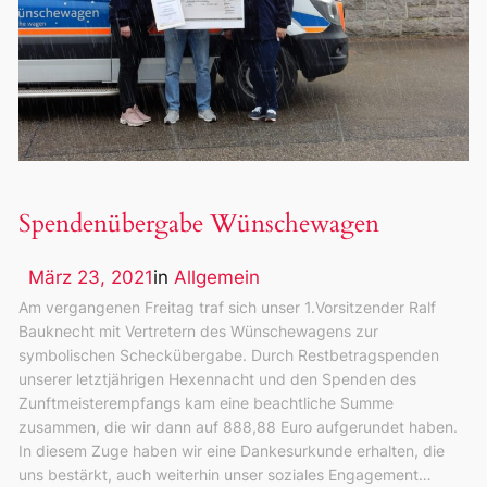
Spendenübergabe Wünschewagen
März 23, 2021
in
Allgemein
Am vergangenen Freitag traf sich unser 1.Vorsitzender Ralf
Bauknecht mit Vertretern des Wünschewagens zur
symbolischen Scheckübergabe. Durch Restbetragspenden
unserer letztjährigen Hexennacht und den Spenden des
Zunftmeisterempfangs kam eine beachtliche Summe
zusammen, die wir dann auf 888,88 Euro aufgerundet haben.
In diesem Zuge haben wir eine Dankesurkunde erhalten, die
uns bestärkt, auch weiterhin unser soziales Engagement…