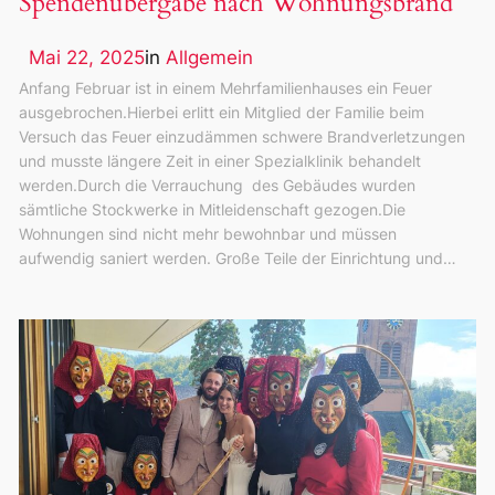
Spendenübergabe nach Wohnungsbrand
Mai 22, 2025
in
Allgemein
Anfang Februar ist in einem Mehrfamilienhauses ein Feuer
ausgebrochen.Hierbei erlitt ein Mitglied der Familie beim
Versuch das Feuer einzudämmen schwere Brandverletzungen
und musste längere Zeit in einer Spezialklinik behandelt
werden.Durch die Verrauchung des Gebäudes wurden
sämtliche Stockwerke in Mitleidenschaft gezogen.Die
Wohnungen sind nicht mehr bewohnbar und müssen
aufwendig saniert werden. Große Teile der Einrichtung und…