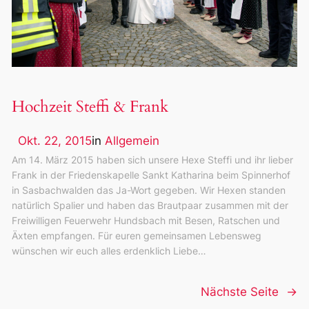
Hochzeit Steffi & Frank
Okt. 22, 2015
in
Allgemein
Am 14. März 2015 haben sich unsere Hexe Steffi und ihr lieber
Frank in der Friedenskapelle Sankt Katharina beim Spinnerhof
in Sasbachwalden das Ja-Wort gegeben. Wir Hexen standen
natürlich Spalier und haben das Brautpaar zusammen mit der
Freiwilligen Feuerwehr Hundsbach mit Besen, Ratschen und
Äxten empfangen. Für euren gemeinsamen Lebensweg
wünschen wir euch alles erdenklich Liebe…
Nächste Seite
→