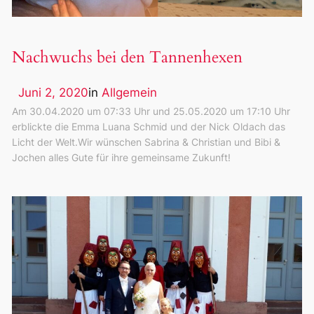
Nachwuchs bei den Tannenhexen
Juni 2, 2020
in
Allgemein
Am 30.04.2020 um 07:33 Uhr und 25.05.2020 um 17:10 Uhr
erblickte die Emma Luana Schmid und der Nick Oldach das
Licht der Welt.Wir wünschen Sabrina & Christian und Bibi &
Jochen alles Gute für ihre gemeinsame Zukunft!